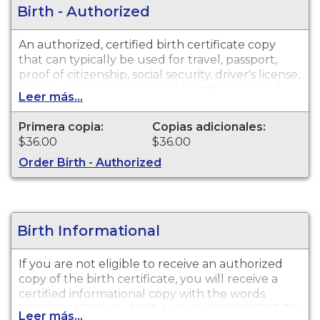
Birth - Authorized
An authorized, certified birth certificate copy
that can typically be used for travel, passport,
proof of citizenship, social security, driver's license,
school registration, personal identification and
Leer más...
other legal purposes. Birth Certificates are
available for events that occurred in Alameda
Primera copia:
Copias adicionales:
County from 1880 to present.
$36.00
$36.00
Order Birth - Authorized
Birth Informational
If you are not eligible to receive an authorized
copy of the birth certificate, you will receive a
certified informational copy with the words
"INFORMATIONAL, NOT A VALID DOCUMENT TO
Leer más...