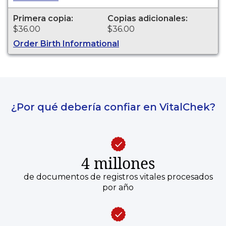
ESTABLISH IDENTITY" imprinted across the face
of the copy. This document is primarily used for
Primera copia:
Copias adicionales:
genealogy and cannot be used for identification
$36.00
$36.00
purposes.
Order Birth Informational
¿Por qué debería confiar en VitalChek?
4 millones
de documentos de registros vitales procesados
por año