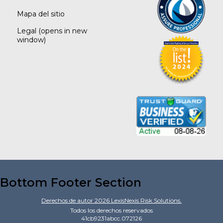
Mapa del sitio
Legal
(opens in new
window)
Bottom Footer Section
Derechos de autor
2026
LexisNexis Risk Solutions.
Todos los derechos reservados
41cb9231abcc.072126