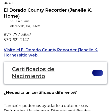
aquí.
El Dorado County Recorder (Janelle K.
Horne)
360 Fair Lane
Placerville
,
CA
,
95667
Phone
877-777-3857
Fax
530-621-2147
Visite el El Dorado County Recorder (Janelle K.
Opens a new tab to an external webs
Horne) sitio web.
Certificados de
Nacimiento
¿Necesita un certificado diferente?
También podemos ayudarle a obtener sus
Defunción, Matrimonio, Divorcio
certificados.