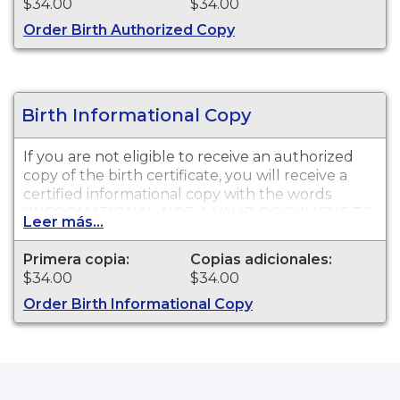
$34.00
$34.00
Order Birth Authorized Copy
Birth Informational Copy
If you are not eligible to receive an authorized
copy of the birth certificate, you will receive a
certified informational copy with the words
"INFORMATIONAL, NOT A VALID DOCUMENT TO
Leer más...
ESTABLISH IDENTITY" imprinted across the face
of the copy. This document is primarily used for
Primera copia:
Copias adicionales:
genealogy and cannot be used for identification
$34.00
$34.00
purposes.
Order Birth Informational Copy