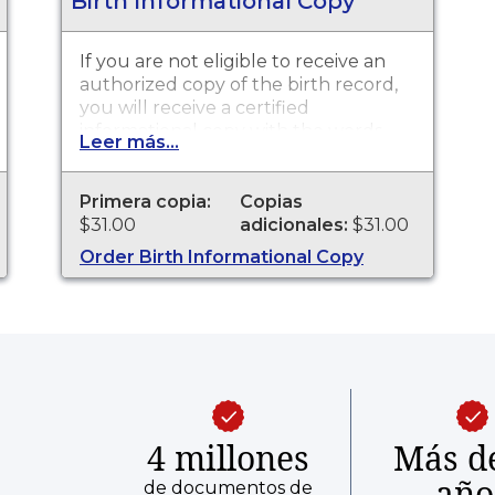
Birth Informational Copy
If you are not eligible to receive an
authorized copy of the birth record,
you will receive a certified
informational copy with the words
Leer más...
"INFORMATIONAL, NOT A VALID
DOCUMENT TO ESTABLISH
IDENTITY" imprinted across the face
Primera copia:
Copias
of the copy. This document is
$31.00
adicionales:
$31.00
primarily used for genealogy and
Order Birth Informational Copy
cannot be used for legal purposes.
Birth Certificates are available for
events that occurred in Trinity
County from 1/1/1900 to Present.
4 millones
Más d
año
de documentos de