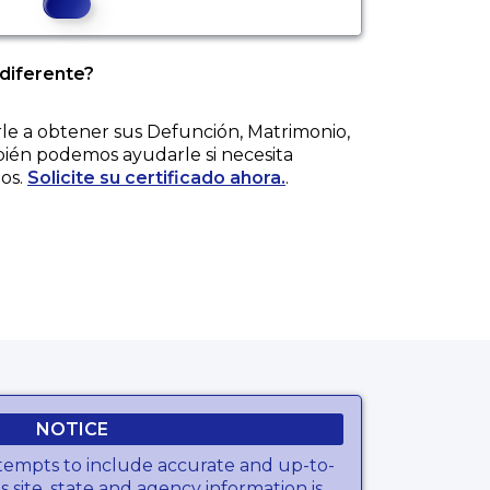
 diferente?
e a obtener sus
Defunción, Matrimonio,
bién podemos ayudarle si necesita
os.
Solicite su certificado ahora.
.
NOTICE
tempts to include accurate and up-to-
s site, state and agency information is