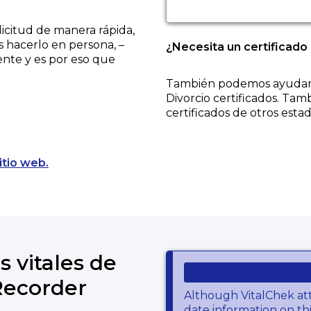
licitud de manera rápida,
s hacerlo en persona, –
¿Necesita un certificado
ente y es por eso que
También podemos ayudarl
Divorcio
certificados. Tam
certificados de otros estad
Opens a new tab to an external website.
itio web.
s vitales de
Recorder
Although VitalChek at
date information on thi