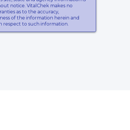
hout notice. VitalChek makes no
anties as to the accuracy,
ness of the information herein and
th respect to such information.