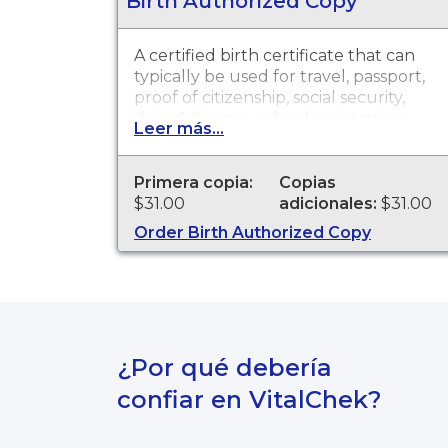
Birth Authorized Copy
A certified birth certificate that can
typically be used for travel, passport,
proof of citizenship, social security,
driver's license, school registration,
Leer más...
personal identification and other
legal purposes. Birth Certificates are
available for events that occurred in
Primera copia:
Copias
Trinity County from 1/1/1900 to
$31.00
adicionales:
$31.00
Present.
Order Birth Authorized Copy
¿Por qué debería
confiar en VitalChek?