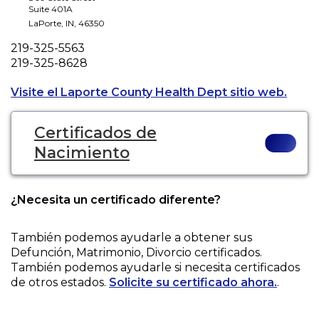
Suite 401A
LaPorte
,
IN
,
46350
Phone
219-325-5563
Fax
219-325-8628
Opens
Visite el Laporte County Health Dept sitio web.
Certificados de
Nacimiento
¿Necesita un certificado diferente?
También podemos ayudarle a obtener sus
Defunción, Matrimonio, Divorcio
certificados.
También podemos ayudarle si necesita certificados
de otros estados.
Solicite su certificado ahora.
.