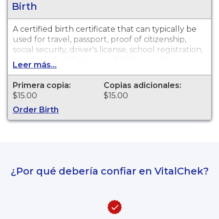
Birth
A certified birth certificate that can typically be
used for travel, passport, proof of citizenship,
social security, driver's license, school registration,
personal identification and other legal purposes.
Leer más...
Birth Certificates are available for events that
occurred in Laporte County from 1882 to
Primera copia:
Copias adicionales:
present.
$15.00
$15.00
Order Birth
¿Por qué debería confiar en VitalChek?