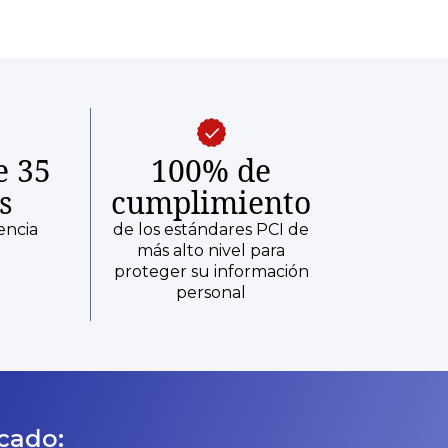
e 35
100% de
s
cumplimiento
encia
de los estándares PCI de
más alto nivel para
proteger su información
personal
icado: