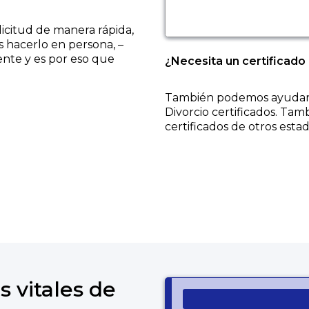
licitud de manera rápida,
s hacerlo en persona, –
ente y es por eso que
¿Necesita un certificado
También podemos ayudarl
Divorcio
certificados. Tam
certificados de otros estad
ens a new tab to an external website.
s vitales de