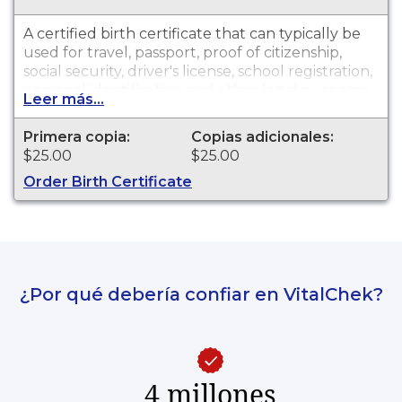
A certified birth certificate that can typically be
used for travel, passport, proof of citizenship,
social security, driver's license, school registration,
personal identification and other legal purposes.
Leer más...
Birth Certificates are available for events that
occurred within Washoe County from late 1800s
Primera copia:
Copias adicionales:
to present.
$25.00
$25.00
Order Birth Certificate
¿Por qué debería confiar en VitalChek?
4 millones