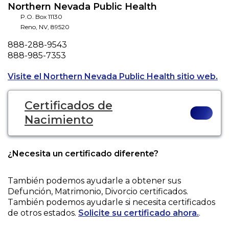
Northern Nevada Public Health
P.O. Box 11130
Reno
,
NV
,
89520
Phone
888-288-9543
Fax
888-985-7353
Op
Visite el Northern Nevada Public Health sitio web.
Certificados de
Nacimiento
¿Necesita un certificado diferente?
También podemos ayudarle a obtener sus
Defunción, Matrimonio, Divorcio
certificados.
También podemos ayudarle si necesita certificados
de otros estados.
Solicite su certificado ahora.
.