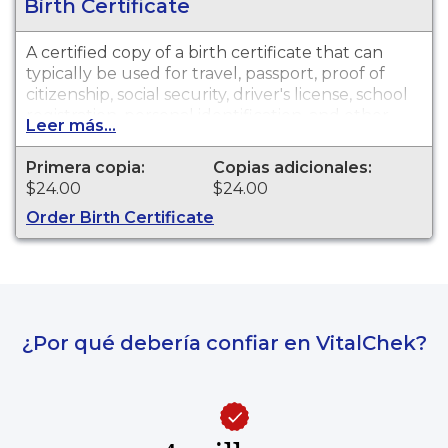
Birth Certificate
A certified copy of a birth certificate that can
typically be used for travel, passport, proof of
citizenship, social security, driver's license, school
registration, personal identification, and other
Leer más...
legal purposes. Birth Certificates are available for
events that occurred in the State of Ohio from
Primera copia:
Copias adicionales:
1909 to present.
$24.00
$24.00
Order Birth Certificate
¿Por qué debería confiar en VitalChek?