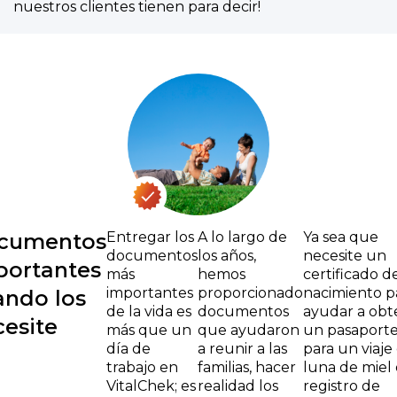
nuestros clientes tienen para decir!
cumentos
Entregar los
A lo largo de
Ya sea que
documentos
los años,
necesite un
portantes
más
hemos
certificado d
importantes
proporcionado
nacimiento p
ando los
de la vida es
documentos
ayudar a obt
esite
más que un
que ayudaron
un pasaport
día de
a reunir a las
para un viaje
trabajo en
familias, hacer
luna de miel
VitalChek; es
realidad los
registro de