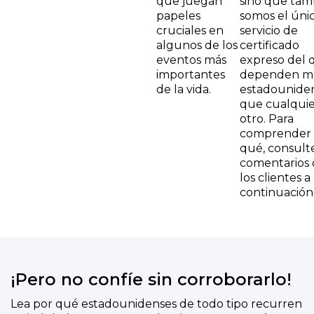
que juegan
sino que tam
papeles
somos el úni
cruciales en
servicio de
algunos de los
certificado
eventos más
expreso del 
importantes
dependen m
de la vida.
estadounide
que cualquie
otro. Para
comprender 
qué, consulte
comentarios 
los clientes a
continuación
¡Pero no confíe sin corroborarlo!
Lea por qué estadounidenses de todo tipo recurren