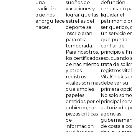
una
sueños de
defunción
tradición
vacaciones y
certificado p
que nos
lograr que las
liquidar el
enorgullece
estrellas del
patrimonio d
hacer.
deporte se
ser querido, 
inscribieran
un servicio en
para otra
que pueda
temporada.
confiar de
Para nosotros,
principio a fin
los certificados
eso, cuando 
de nacimiento
trata de solici
y otros
registros vital
registros
VitalChek si
vitales son más
debe ser su
que simples
primera opci
papeles
No solo somo
emitidos por el
principal serv
gobierno; son
autorizado po
piezas críticas
agencias
de
gubernamen
información
de costa a cos