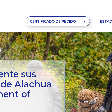
CERTIFICADO DE PEDIDO
ESTAD
ente sus
s de Alachua
ent of