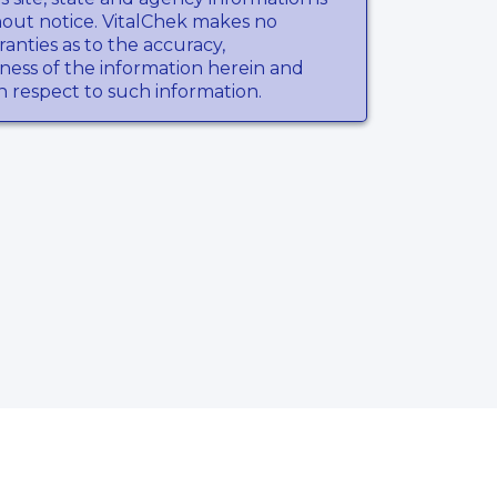
hout notice. VitalChek makes no
anties as to the accuracy,
ness of the information herein and
th respect to such information.