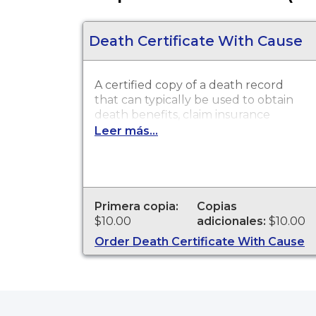
Death Certificate With Cause
A certified copy of a death record
that can typically be used to obtain
death benefits, claim insurance
proceeds, notify social security and
Leer más...
other legal purposes. Death
Certificates are available for events
that occurred in Alachua County
from 2009 to present.
Primera copia:
Copias
$10.00
adicionales:
$10.00
Order Death Certificate With Cause