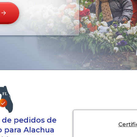
a de pedidos de
Certif
do para Alachua