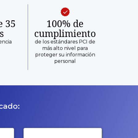
e 35
100% de
s
cumplimiento
encia
de los estándares PCI de
más alto nivel para
proteger su información
personal
icado: