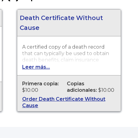
Death Certificate Without
Cause
A certified copy of a death record
that can typically be used to obtain
death benefits, claim insurance
proceeds, notify social security and
Leer más...
other legal purposes. Death
Certificates are available for events
Primera copia:
Copias
that occurred in Alachua County
$10.00
adicionales:
$10.00
from 2009 to present.
Order Death Certificate Without
Cause