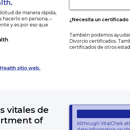
lth.
licitud de manera rápida,
s hacerlo en persona, –
¿Necesita un certificado
ente y es por eso que
También podemos ayudarl
lth
Divorcio
certificados. Tam
certificados de otros estad
Opens a new tab to an external websit
Health sitio web.
s vitales de
rtment of
Although VitalChek at
date information on thi