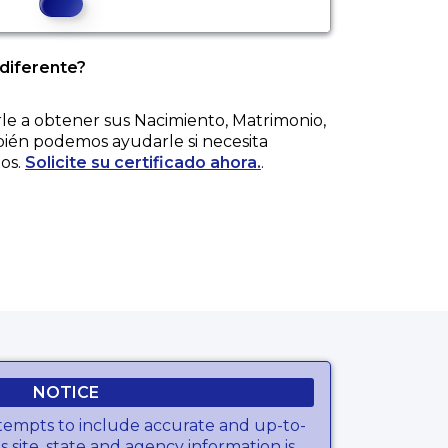
 diferente?
e a obtener sus
Nacimiento, Matrimonio,
bién podemos ayudarle si necesita
os.
Solicite su certificado ahora.
.
e.
NOTICE
tempts to include accurate and up-to-
s site, state and agency information is