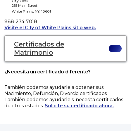
City Clerk
255 Main Street
White Plains
,
NY
,
10601
Phone
888-274-7018
Opens a new ta
Visite el City of White Plains sitio web.
Certificados de
Matrimonio
¿Necesita un certificado diferente?
También podemos ayudarle a obtener sus
Nacimiento, Defunción, Divorcio
certificados.
También podemos ayudarle si necesita certificados
de otros estados.
Solicite su certificado ahora.
.