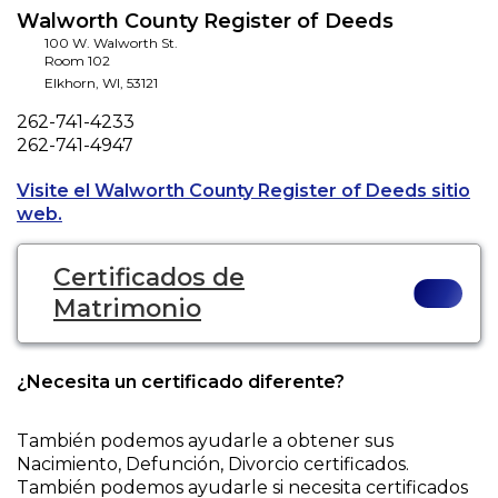
Walworth County Register of Deeds
100 W. Walworth St.
Room 102
Elkhorn
,
WI
,
53121
Phone
262-741-4233
Fax
262-741-4947
Visite el Walworth County Register of Deeds sitio
Opens a new tab to an external website.
web.
Certificados de
Matrimonio
¿Necesita un certificado diferente?
También podemos ayudarle a obtener sus
Nacimiento, Defunción, Divorcio
certificados.
También podemos ayudarle si necesita certificados