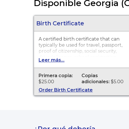
Disponible Georgia (G
Birth Certificate
A certified birth certificate that can
typically be used for travel, passport,
proof of citizenship, social security,
driver's license, school registration,
Leer más...
personal identification, and other
legal purposes. Birth Certificates are
available for events that occurred
Primera copia:
Copias
anywhere in the State of Georgia
$25.00
adicionales:
$5.00
from 1919 to present.
Order Birth Certificate
¿Por qué debería