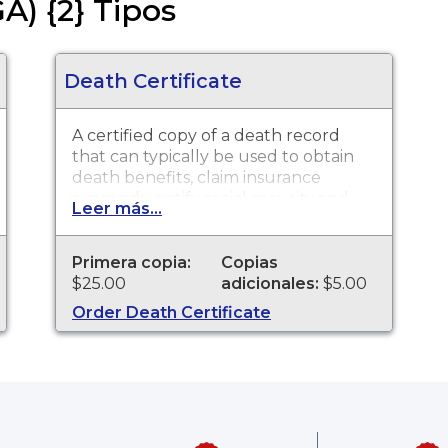
A) {2} Tipos
Death Certificate
A certified copy of a death record
that can typically be used to obtain
death benefits, claim insurance
proceeds, notify social security and
Leer más...
other legal purposes. Death
Certificates are available for events
that occurred in Dekalb County from
Primera copia:
Copias
1919 to present.
$25.00
adicionales:
$5.00
Order Death Certificate