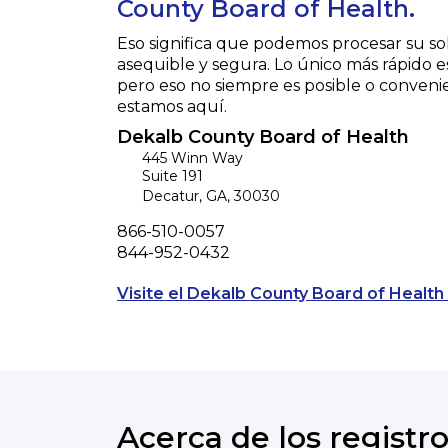
County Board of Health.
Eso significa que podemos procesar su so
asequible y segura. Lo único más rápido e
pero eso no siempre es posible o conveni
estamos aquí.
Dekalb County Board of Health
445 Winn Way
Suite 191
Decatur
,
GA
,
30030
Phone
866-510-0057
Fax
844-952-0432
Visite el Dekalb County Board of Health 
Acerca de los registro