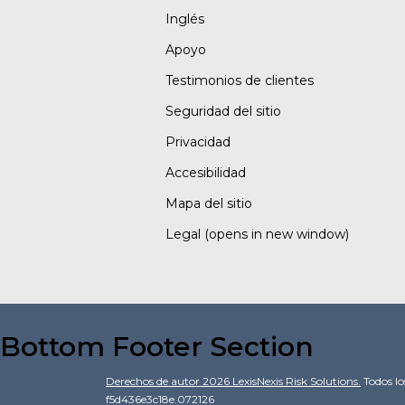
Inglés
Apoyo
Testimonios de clientes
Seguridad del sitio
Privacidad
Accesibilidad
Mapa del sitio
Legal
(opens in new window)
Bottom Footer Section
Derechos de autor
2026
LexisNexis Risk Solutions.
Todos lo
f5d436e3c18e.072126