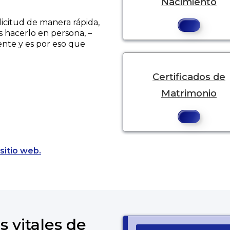
Nacimiento
licitud de manera rápida,
s hacerlo en persona, –
ente y es por eso que
Certificados de
Matrimonio
Opens a new tab to an external website.
sitio web.
s vitales de