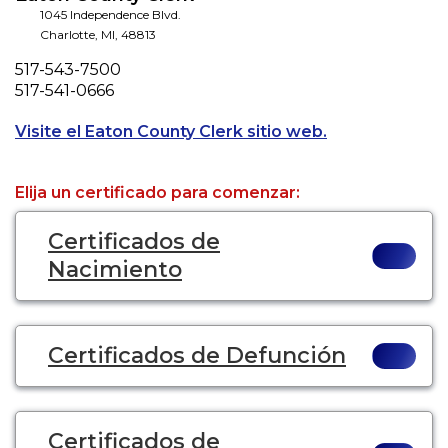
1045 Independence Blvd.
Charlotte
,
MI
,
48813
Phone
517-543-7500
Fax
517-541-0666
Opens a new ta
Visite el Eaton County Clerk sitio web.
Elija un certificado para comenzar:
Certificados de
Nacimiento
Certificados de Defunción
Certificados de