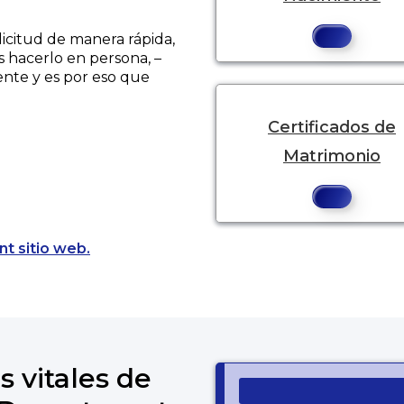
licitud de manera rápida,
s hacerlo en persona, –
ente y es por eso que
Certificados de
Matrimonio
Opens a new tab to an external website.
nt sitio web.
s vitales de