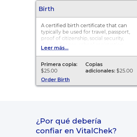
Birth
A certified birth certificate that can
typically be used for travel, passport,
proof of citizenship, social security,
driver's license, school registration,
Leer más...
personal identification and other
legal purposes. Birth Certificates are
available for events that occurred in
Primera copia:
Copias
the City of Massillon from 1909 to
$25.00
adicionales:
$25.00
present.
Order Birth
¿Por qué debería
confiar en VitalChek?