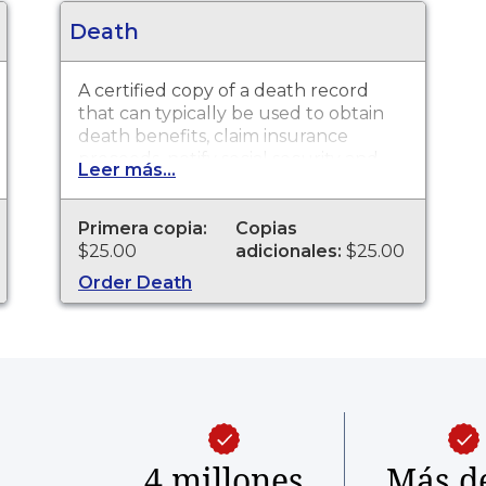
Death
A certified copy of a death record
that can typically be used to obtain
death benefits, claim insurance
proceeds, notify social security and
Leer más...
other legal purposes. Death
Certificates are available for events
that occurred in the City of Massillon
Primera copia:
Copias
from 1909 to present.
$25.00
adicionales:
$25.00
Order Death
4 millones
Más d