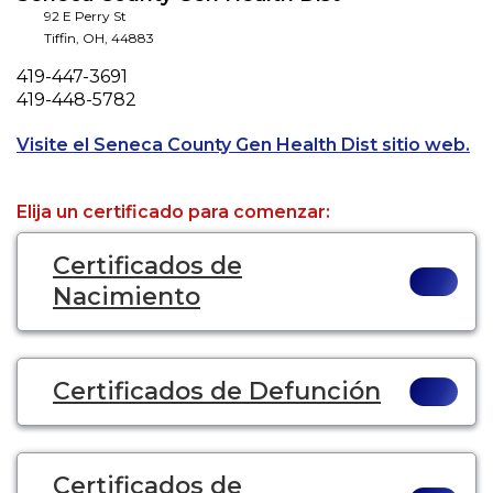
92 E Perry St
Tiffin
,
OH
,
44883
Phone
419-447-3691
Fax
419-448-5782
Op
Visite el Seneca County Gen Health Dist sitio web.
Elija un certificado para comenzar:
Certificados de
Nacimiento
Certificados de Defunción
Certificados de