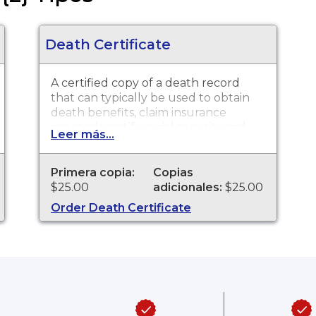
Death Certificate
A certified copy of a death record
that can typically be used to obtain
death benefits, claim insurance
proceeds, notify social security and
Leer más...
other legal purposes. Death
Certificates are available for events
that occurred in Mahoning County
Primera copia:
Copias
from 1892 to present.
$25.00
adicionales:
$25.00
Order Death Certificate