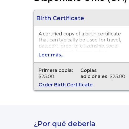
Birth Certificate
A certified copy of a birth certificate
that can typically be used for travel,
passport, proof of citizenship, social
security, driver's license, school
Leer más...
registration, personal identification
and other legal purposes. Birth
Certificates are available for events
Primera copia:
Copias
that occurred in Mahoning County
$25.00
adicionales:
$25.00
from 1908 to present.
Order Birth Certificate
¿Por qué debería