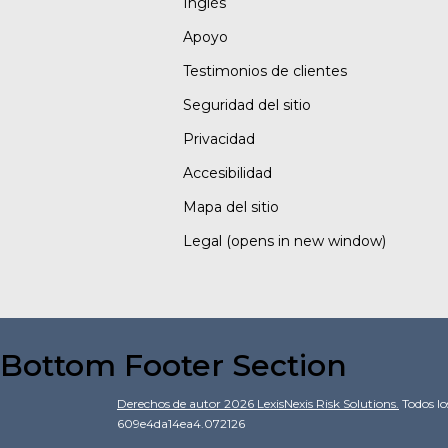
Inglés
Apoyo
Testimonios de clientes
Seguridad del sitio
Privacidad
Accesibilidad
Mapa del sitio
Legal
(opens in new window)
Bottom Footer Section
Derechos de autor
2026
LexisNexis Risk Solutions.
Todos lo
609e4da14ea4.072126