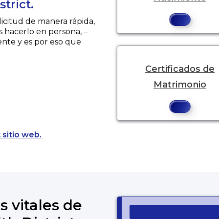
trict.
licitud de manera rápida,
s hacerlo en persona, –
ente y es por eso que
Certificados de
Matrimonio
Opens a new tab to an external website.
 sitio web.
s vitales de