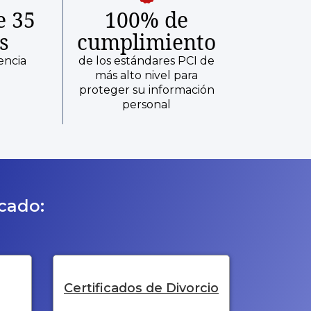
e 35
100% de
s
cumplimiento
encia
de los estándares PCI de
más alto nivel para
proteger su información
personal
icado:
Certificados de Divorcio