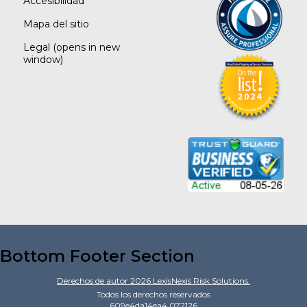
Accesibilidad
Mapa del sitio
Legal
(opens in new
window)
Bottom Footer Section
Derechos de autor
2026
LexisNexis Risk Solutions.
Todos los derechos reservados
609e4da14ea4.072126