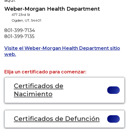
aquí.
Weber-Morgan Health Department
477 23rd St
Ogden
,
UT
,
54401
Phone
801-399-7134
Fax
801-399-7135
Visite el Weber-Morgan Health Department sitio
Opens a new tab to an external website.
web.
Elija un certificado para comenzar:
Certificados de
Nacimiento
Certificados de Defunción