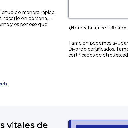
licitud de manera rápida,
s hacerlo en persona, –
ente y es por eso que
¿Necesita un certificado
También podemos ayudarl
Divorcio
certificados. Tam
certificados de otros estad
Opens a new tab to an external website.
web.
s vitales de