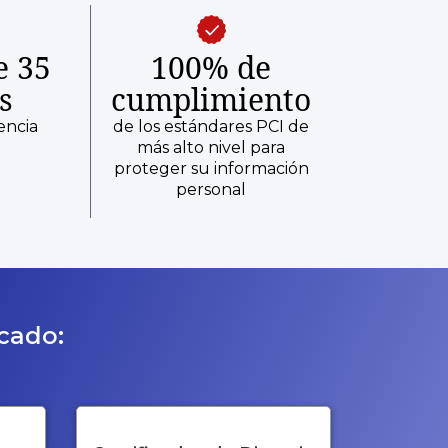
e 35
100% de
s
cumplimiento
encia
de los estándares PCI de
más alto nivel para
proteger su información
personal
icado: