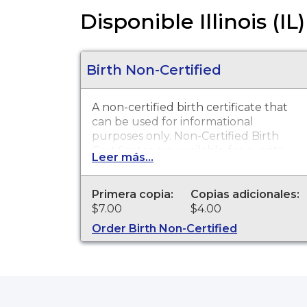
Disponible Illinois (IL)
Birth Non-Certified
A non-certified birth certificate that
can be used for informational
purposes only. Non-Certified Birth
Certificates are available for events
Leer más...
that occurred in Winnebago County
from 1876 to present.
Primera copia:
Copias adicionales:
$7.00
$4.00
Order Birth Non-Certified