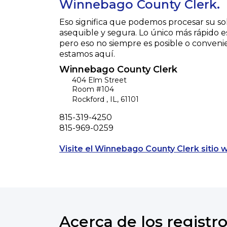
Winnebago County Clerk.
Eso significa que podemos procesar su so
asequible y segura. Lo único más rápido e
pero eso no siempre es posible o conveni
estamos aquí.
Winnebago County Clerk
404 Elm Street
Room #104
Rockford
,
IL
,
61101
Phone
815-319-4250
Fax
815-969-0259
Visite el Winnebago County Clerk sitio 
Acerca de los registro